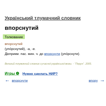
Український тлумачний словник
впорснутий
Толкование
впорснутий
(упо́рснутий), -а, -е.
Дієприкм. пас. мин. ч. до
впорснути
(упо́рснути).
Великий тлумачний словник сучасної української мови. - "Перун"
.
2005
.
Игры ⚽
Нужно сделать НИР?
впорснути
впору